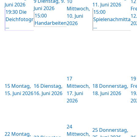
9
Dienstag, 9.
10
12
Juni 2026
11. Juni 2026
Juni 2026
Mittwoch,
Fr
19:30 Die
15:00
15:00
10. Juni
12.
Deichfotogr
Spielenachmitta
Handarbeiten
2026
20
...
...
17
19
15
Montag,
16
Dienstag,
Mittwoch,
18
Donnerstag,
Fr
15. Juni 2026
16. Juni 2026
17. Juni
18. Juni 2026
19.
2026
20
24
25
Donnerstag,
22
Montag,
Mittwoch,