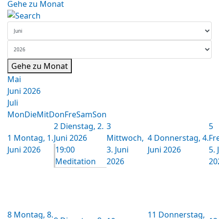
Gehe zu Monat
Gehe zu Monat
Mai
Juni 2026
Juli
Mon
Die
Mit
Don
Fre
Sam
Son
2
Dienstag, 2.
3
5
1
Montag, 1.
Juni 2026
Mittwoch,
4
Donnerstag, 4.
Fr
Juni 2026
19:00
3. Juni
Juni 2026
5. 
Meditation
2026
20
8
Montag, 8.
11
Donnerstag,