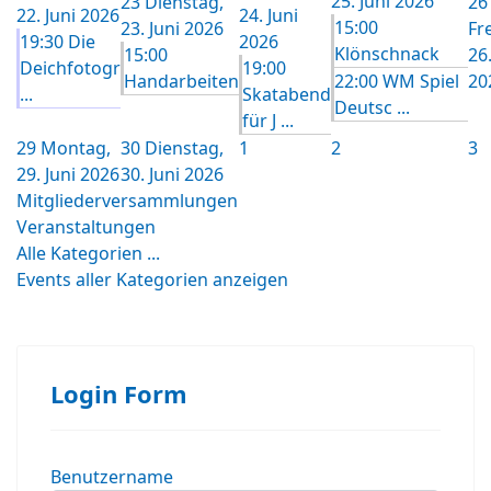
25. Juni 2026
23
Dienstag,
26
22. Juni 2026
24. Juni
15:00
23. Juni 2026
Fr
19:30 Die
2026
Klönschnack
15:00
26.
Deichfotogr
19:00
Handarbeiten
22:00 WM Spiel
20
...
Skatabend
Deutsc ...
für J ...
29
Montag,
30
Dienstag,
1
2
3
29. Juni 2026
30. Juni 2026
Mitgliederversammlungen
Veranstaltungen
Alle Kategorien ...
Events aller Kategorien anzeigen
Login Form
Benutzername