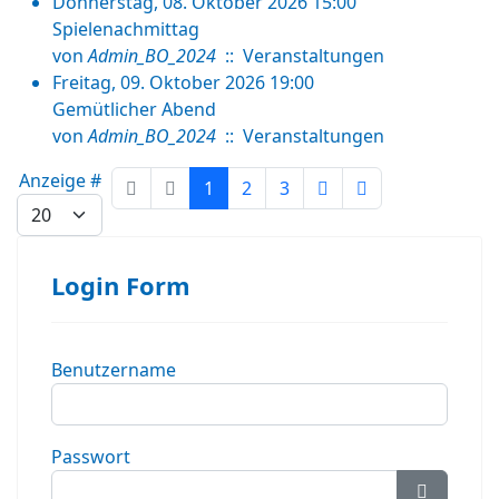
Donnerstag, 08. Oktober 2026 15:00
Spielenachmittag
von
Admin_BO_2024
:: Veranstaltungen
Freitag, 09. Oktober 2026 19:00
Gemütlicher Abend
von
Admin_BO_2024
:: Veranstaltungen
Limite der Paginierungsliste
Anzeige #
1
2
3
Login Form
Benutzername
Passwort