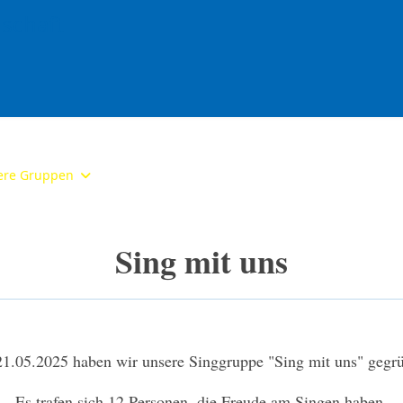
ere Gruppen
Kalender
Downloads
Gästebuch
In
Sing mit uns
1.05.2025 haben wir unsere Singgruppe "Sing mit uns" gegr
Es trafen sich 12 Personen, die Freude am Singen haben.