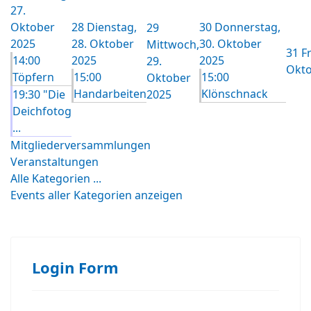
27.
Oktober
28
Dienstag,
30
Donnerstag,
29
2025
28. Oktober
30. Oktober
Mittwoch,
31
Fr
14:00
2025
2025
29.
Okto
Töpfern
15:00
15:00
Oktober
Handarbeiten
Klönschnack
19:30 "Die
2025
Deichfotog
...
Mitgliederversammlungen
Veranstaltungen
Alle Kategorien ...
Events aller Kategorien anzeigen
Login Form