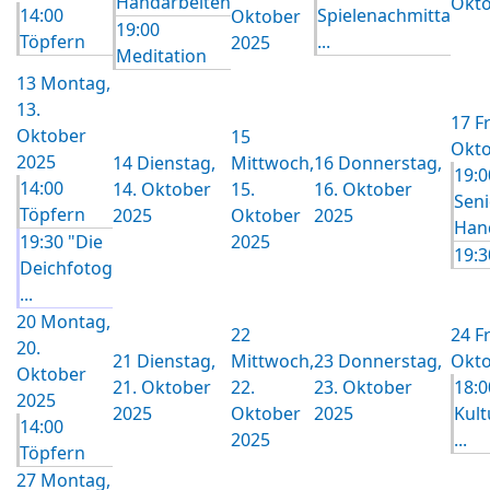
Handarbeiten
Okto
14:00
Spielenachmitta
Oktober
19:00
Töpfern
...
2025
Meditation
13
Montag,
13.
17
Fr
Oktober
15
Okto
2025
14
Dienstag,
Mittwoch,
16
Donnerstag,
19:0
14:00
14. Oktober
15.
16. Oktober
Seni
Töpfern
2025
Oktober
2025
Hand
19:30 "Die
2025
19:3
Deichfotog
...
20
Montag,
22
24
Fr
20.
21
Dienstag,
Mittwoch,
23
Donnerstag,
Okto
Oktober
21. Oktober
22.
23. Oktober
18:0
2025
2025
Oktober
2025
Kult
14:00
2025
...
Töpfern
27
Montag,