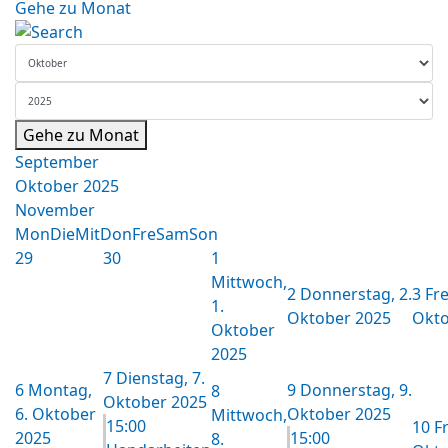
Gehe zu Monat
Gehe zu Monat
September
Oktober 2025
November
Mon
Die
Mit
Don
Fre
Sam
Son
29
30
1
Mittwoch,
2
Donnerstag, 2.
3
Fre
1.
Oktober 2025
Okto
Oktober
2025
7
Dienstag, 7.
6
Montag,
9
Donnerstag, 9.
8
Oktober 2025
6. Oktober
Oktober 2025
Mittwoch,
15:00
10
Fr
2025
15:00
8.