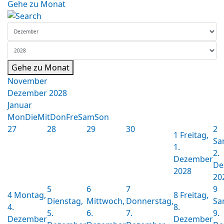
Gehe zu Monat
Gehe zu Monat
November
Dezember 2028
Januar
Mon
Die
Mit
Don
Fre
Sam
Son
27
28
29
30
2
1
Freitag,
Sa
1.
2.
Dezember
De
2028
20
5
6
7
9
4
Montag,
8
Freitag,
Dienstag,
Mittwoch,
Donnerstag,
Sa
4.
8.
5.
6.
7.
9.
Dezember
Dezember