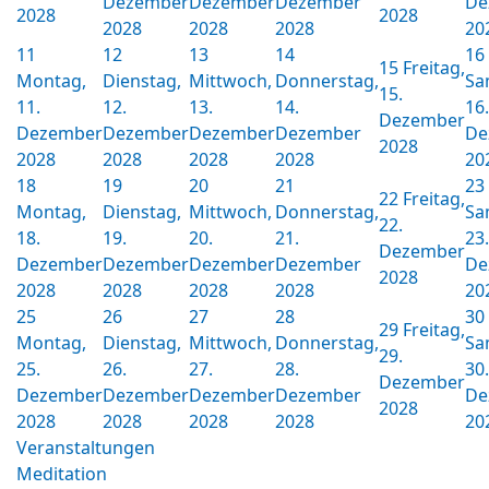
Dezember
Dezember
Dezember
De
2028
2028
2028
2028
2028
20
11
12
13
14
16
15
Freitag,
Montag,
Dienstag,
Mittwoch,
Donnerstag,
Sa
15.
11.
12.
13.
14.
16.
Dezember
Dezember
Dezember
Dezember
Dezember
De
2028
2028
2028
2028
2028
20
18
19
20
21
23
22
Freitag,
Montag,
Dienstag,
Mittwoch,
Donnerstag,
Sa
22.
18.
19.
20.
21.
23.
Dezember
Dezember
Dezember
Dezember
Dezember
De
2028
2028
2028
2028
2028
20
25
26
27
28
30
29
Freitag,
Montag,
Dienstag,
Mittwoch,
Donnerstag,
Sa
29.
25.
26.
27.
28.
30.
Dezember
Dezember
Dezember
Dezember
Dezember
De
2028
2028
2028
2028
2028
20
Veranstaltungen
Meditation